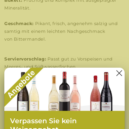
Bukett:
Fruchtig und komplex mit ausgeprägter
Mineralität.
Geschmack:
Pikant, frisch, angenehm salzig und
samtig mit einem leichten Nachgeschmack
von Bittermandel.
Serviervorschlag:
Passt gut zu Vorspeisen und
Meeres- und Süßwasserfischen.
Ausgezeichnet als Aperitif. Servieren Sie es bei 10 °
C.
Flaschengröße:
0,75l
Alkoholgehalt:
14 %
Dieser Wein verkörpert die reiche Weinbautradition
Verpassen Sie kein
und das Terroir des Gardasees und zeigt die