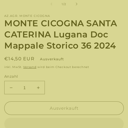
Modal
von
1
/
2
öffnen
AZ.AGR. MONTE CICOGNA
MONTE CICOGNA SANTA
CATERINA Lugana Doc
Mappale Storico 36 2024
Normaler
€14,50 EUR
Ausverkauft
Preis
inkl. MwSt.
Versand
wird beim Checkout berechnet
Anzahl
Verringere
Erhöhe
die
die
Menge
Menge
für
für
Ausverkauft
MONTE
MONTE
CICOGNA
CICOGNA
SANTA
SANTA