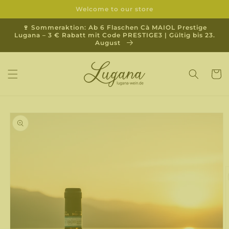
Direkt
Welcome to our store
zum
Inhalt
🍷 Sommeraktion: Ab 6 Flaschen Cà MAIOL Prestige
Lugana – 3 € Rabatt mit Code PRESTIGE3 | Gültig bis 23.
August
Warenko
duktinformationen
ingen