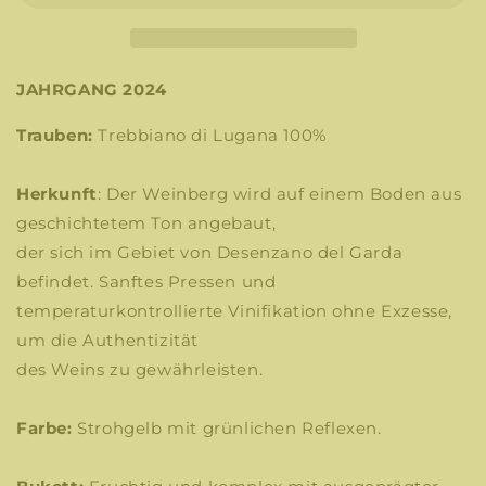
CATERINA
CATERINA
Lugana
Lugana
Doc
Doc
Mappale
Mappale
JAHRGANG 2024
Storico
Storico
36
36
Trauben:
Trebbiano di Lugana 100%
2024
2024
Herkunft
: Der Weinberg wird auf einem Boden aus
geschichtetem Ton angebaut,
der sich im Gebiet von Desenzano del Garda
befindet. Sanftes Pressen und
temperaturkontrollierte Vinifikation ohne Exzesse,
um die Authentizität
des Weins zu gewährleisten.
Farbe:
Strohgelb mit grünlichen Reflexen.